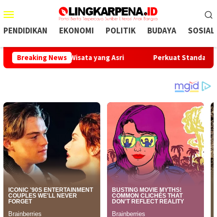
Menu
Mobile
PENDIDIKAN
EKONOMI
POLITIK
BUDAYA
SOSIAL
ingkungan Wisata yang Asri
Breaking News
Perkuat Standar Keselamatan