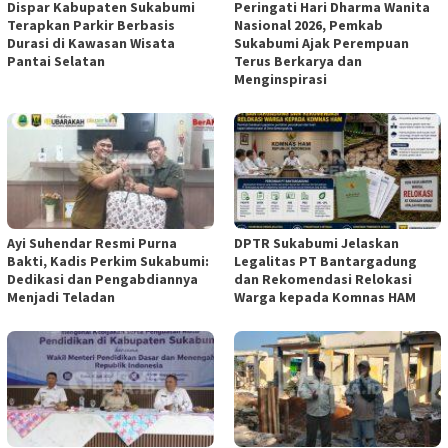
Dispar Kabupaten Sukabumi
Peringati Hari Dharma Wanita
Terapkan Parkir Berbasis
Nasional 2026, Pemkab
Durasi di Kawasan Wisata
Sukabumi Ajak Perempuan
Pantai Selatan
Terus Berkarya dan
Menginspirasi
Ayi Suhendar Resmi Purna
DPTR Sukabumi Jelaskan
Bakti, Kadis Perkim Sukabumi:
Legalitas PT Bantargadung
Dedikasi dan Pengabdiannya
dan Rekomendasi Relokasi
Menjadi Teladan
Warga kepada Komnas HAM