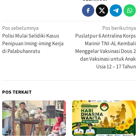
Navigasi
Pos sebelumnya
Pos berikutnya
pos
Polisi Mulai Selidiki Kasus
Puslatpur 6 Antralina Korps
Penipuan Iming-iming Kerja
Marinir TNI-AL Kembali
di Palabuhanratu
Menggelar Vaksinasi Dosis 2
dan Vaksinasi untuk Anak
Usia 12 – 17 Tahun
POS TERKAIT