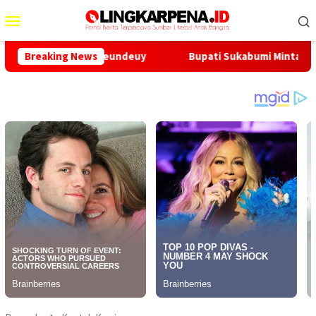
Menu
Mobile
ntal di Desa Cipeundeuy
Breaking News
Bupati Sukabumi Minta Kasus O