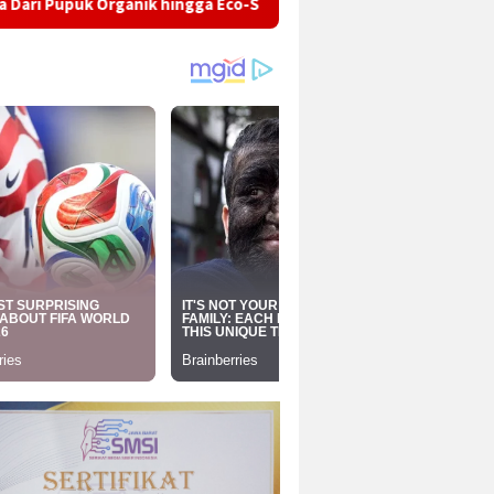
nik hingga Eco-School Mahasiswa KKN OVOD Kelompok 05