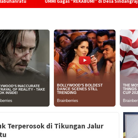
UMMI Gagas “REKABUMI” di Desa Sindangraja Dari Pupuk Orga
k Terperosok di Tikungan Jalur
tu