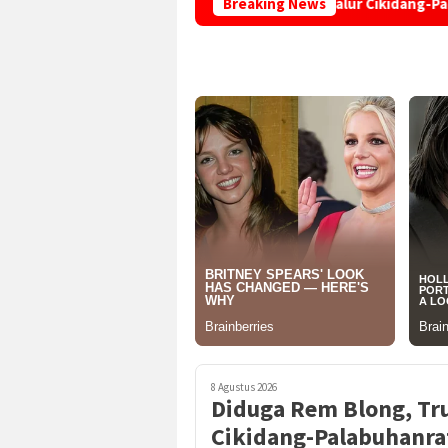
Truk Terperosok di Tikungan Jalur Cikidang-Palabuhanratu
Breaking News
8 Agustus 2026
Diduga Rem Blong, Tru
Cikidang-Palabuhanra