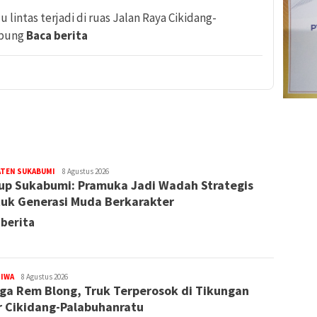
lintas terjadi di ruas Jalan Raya Cikidang-
mpung
Baca berita
ATEN SUKABUMI
Redaksi
8 Agustus 2026
p Sukabumi: Pramuka Jadi Wadah Strategis
uk Generasi Muda Berkarakter
 berita
TIWA
Redaksi
8 Agustus 2026
ga Rem Blong, Truk Terperosok di Tikungan
r Cikidang-Palabuhanratu