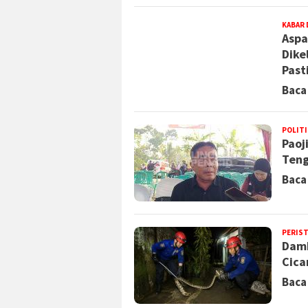
KABAR 
Aspa
Dike
Past
Baca
POLITI
Paoj
Teng
Baca
PERIS
Damk
Cica
Baca