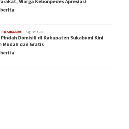
arakat, Warga Kebonpedes Apresiasi
 berita
ATEN SUKABUMI
Redaksi
7 Agustus 2026
 Pindah Domisili di Kabupaten Sukabumi Kini
h Mudah dan Gratis
 berita