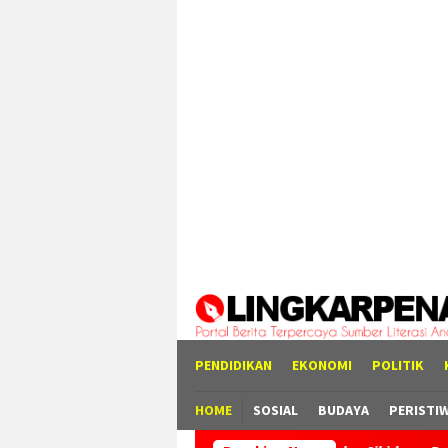
Loncat
tutup
ke
konten
PENDIDIKAN
EKONOMI
POLITIK
HOME
SOSIAL
BUDAYA
PERISTI