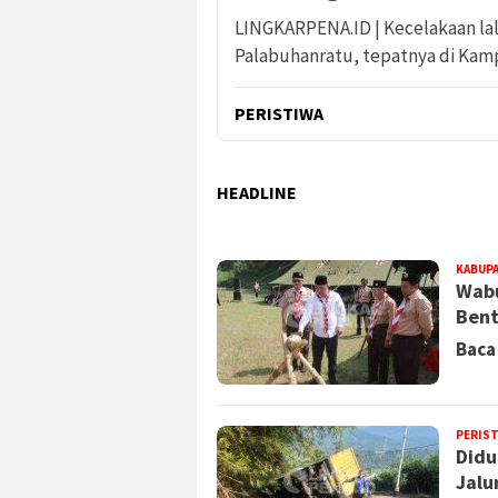
LINGKARPENA.ID | Kecelakaan lalu 
Palabuhanratu, tepatnya di Ka
PERISTIWA
HEADLINE
LINGKAR
KABUP
PENA
Wabu
Bent
Baca
PERIS
Didu
Jalu