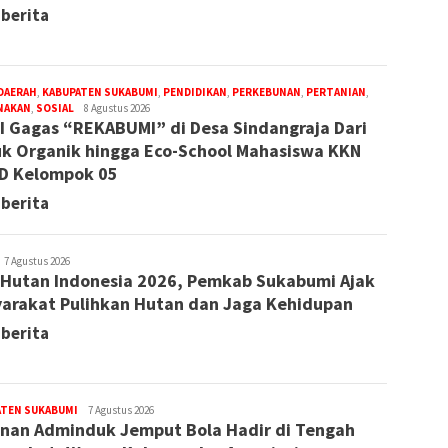
 berita
DAERAH
,
KABUPATEN SUKABUMI
,
PENDIDIKAN
,
PERKEBUNAN
,
PERTANIAN
,
NAKAN
,
SOSIAL
Awbs
8 Agustus 2026
 Gagas “REKABUMI” di Desa Sindangraja Dari
k Organik hingga Eco-School Mahasiswa KKN
D Kelompok 05
 berita
edaksi
7 Agustus 2026
 Hutan Indonesia 2026, Pemkab Sukabumi Ajak
arakat Pulihkan Hutan dan Jaga Kehidupan
 berita
ATEN SUKABUMI
Redaksi
7 Agustus 2026
nan Adminduk Jemput Bola Hadir di Tengah