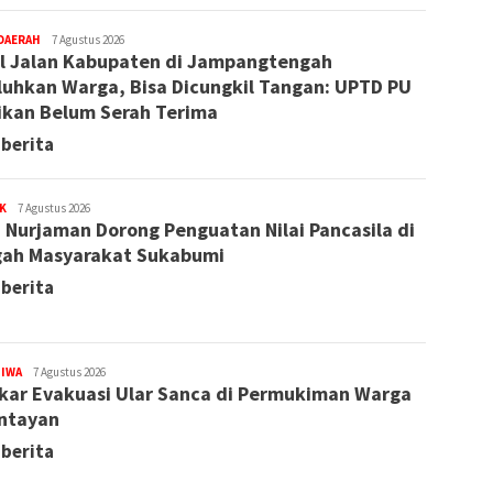
DAERAH
Redaksi
7 Agustus 2026
l Jalan Kabupaten di Jampangtengah
luhkan Warga, Bisa Dicungkil Tangan: UPTD PU
ikan Belum Serah Terima
 berita
K
Redaksi
7 Agustus 2026
i Nurjaman Dorong Penguatan Nilai Pancasila di
ah Masyarakat Sukabumi
 berita
TIWA
Redaksi
7 Agustus 2026
ar Evakuasi Ular Sanca di Permukiman Warga
ntayan
 berita