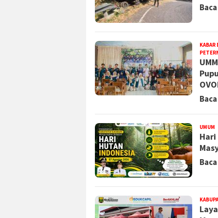
Baca
KABAR 
PETER
UMMI
Pupu
OVO
Baca
UMUM
R
Hari
Masy
Baca
KABUP
Laya