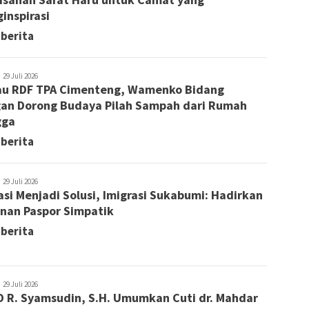
inspirasi
 berita
edaksi
29 Juli 2026
au RDF TPA Cimenteng, Wamenko Bidang
an Dorong Budaya Pilah Sampah dari Rumah
gga
 berita
dmin
29 Juli 2026
asi Menjadi Solusi, Imigrasi Sukabumi: Hadirkan
nan Paspor Simpatik
 berita
koy
29 Juli 2026
 R. Syamsudin, S.H. Umumkan Cuti dr. Mahdar
hoerudin