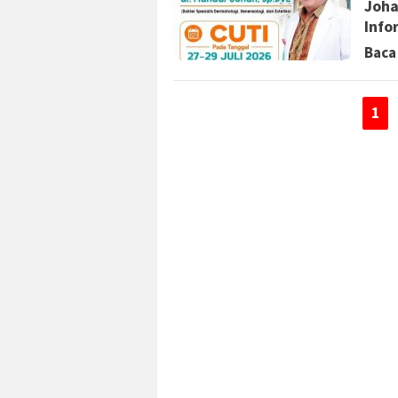
Joha
Info
Baca
1