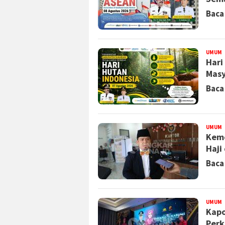
Baca
UMUM
R
Hari
Masy
Baca
UMUM
R
Keme
Haji
Baca
UMUM
R
Kapo
Perk