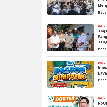
Meng
Baca
UMUM
R
Tinj
Pang
Tan
Baca
UMUM
a
Inov
Laya
Baca
UMUM
A
RSUD
K