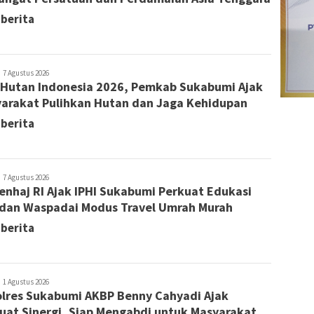
 berita
edaksi
7 Agustus 2026
 Hutan Indonesia 2026, Pemkab Sukabumi Ajak
arakat Pulihkan Hutan dan Jaga Kehidupan
 berita
edaksi
7 Agustus 2026
nhaj RI Ajak IPHI Sukabumi Perkuat Edukasi
 dan Waspadai Modus Travel Umrah Murah
 berita
edaksi
1 Agustus 2026
lres Sukabumi AKBP Benny Cahyadi Ajak
uat Sinergi, Siap Mengabdi untuk Masyarakat