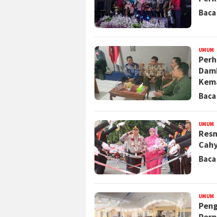
Baca
UMUM
R
Perh
Damk
Kem
Baca
UMUM
R
Resm
Cahy
Baca
UMUM
R
Peng
Perp