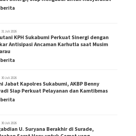
 berita
edaksi
31 Juli 2026
utani KPH Sukabumi Perkuat Sinergi dengan
ar Antisipasi Ancaman Karhutla saat Musim
arau
 berita
edaksi
30 Juli 2026
i Jabat Kapolres Sukabumi, AKBP Benny
adi Siap Perkuat Pelayanan dan Kamtibmas
 berita
edaksi
30 Juli 2026
abdian U. Suryana Berakhir di Surade,
isahan Sarat Haru untuk Camat yang