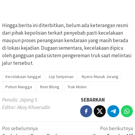
Hingga berita ini diterbitkan, belum ada keterangan resmi
dari pihak kepolisian terkait penyebab pasti kecelakaan
maupun proses penanganan kendaraan yang masih berada
di lokasi kejadian. Dugaan sementara, kecelakaan dipicu
oleh gangguan pada sistem pengereman truk saat melintasi
jalur tersebut.
Kecelakaan tunggal
Loji Simpenan
Nyaris Masuk Jurang
Pohon Mangga
Rem Blong
Truk Molen
Penulis: Jajang S
SEBARKAN
Editor: Akoy Khoerudin
Navigasi
Pos sebelumnya
Pos berikutnya