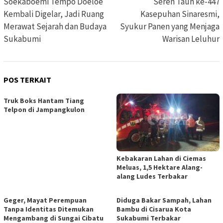
pos
Soekaboemi Tempo Doeloe
Seren Taun ke-447
Kembali Digelar, Jadi Ruang
Kasepuhan Sinaresmi,
Merawat Sejarah dan Budaya
Syukur Panen yang Menjaga
Sukabumi
Warisan Leluhur
POS TERKAIT
Truk Boks Hantam Tiang
Telpon di Jampangkulon
Kebakaran Lahan di Ciemas
Meluas, 1,5 Hektare Alang-
alang Ludes Terbakar
Geger, Mayat Perempuan
Diduga Bakar Sampah, Lahan
Tanpa Identitas Ditemukan
Bambu di Cisarua Kota
Mengambang di Sungai Cibatu
Sukabumi Terbakar