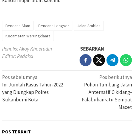
kondisi hujan lebat saat ini.
Bencana Alam
Bencana Longsor
Jalan Amblas
Kecamatan Warungkiaara
Penulis: Akoy Khoerudin
SEBARKAN
Editor: Redaksi
Navigasi
Pos sebelumnya
Pos berikutnya
pos
Ini Jumlah Kasus Tahun 2022
Pohon Tumbang Jalan
yang Diungkap Polres
Anternatif Cikidang-
Sukanbumi Kota
Palabuhanratu Sempat
Macet
POS TERKAIT