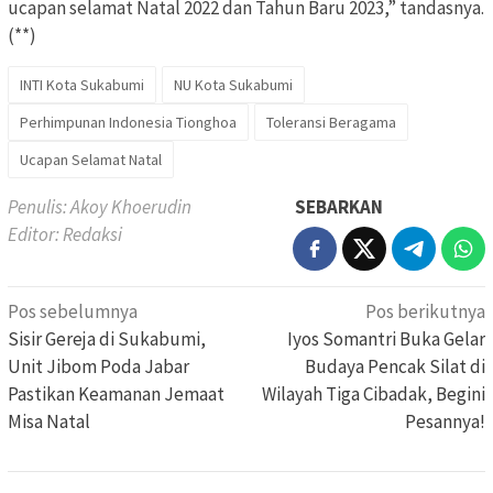
ucapan selamat Natal 2022 dan Tahun Baru 2023,” tandasnya.
(**)
INTI Kota Sukabumi
NU Kota Sukabumi
Perhimpunan Indonesia Tionghoa
Toleransi Beragama
Ucapan Selamat Natal
Penulis: Akoy Khoerudin
SEBARKAN
Editor: Redaksi
Navigasi
Pos sebelumnya
Pos berikutnya
pos
Sisir Gereja di Sukabumi,
Iyos Somantri Buka Gelar
Unit Jibom Poda Jabar
Budaya Pencak Silat di
Pastikan Keamanan Jemaat
Wilayah Tiga Cibadak, Begini
Misa Natal
Pesannya!