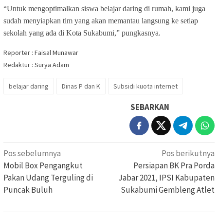
“Untuk mengoptimalkan siswa belajar daring di rumah, kami juga
sudah menyiapkan tim yang akan memantau langsung ke setiap
sekolah yang ada di Kota Sukabumi,” pungkasnya.
Reporter : Faisal Munawar
Redaktur : Surya Adam
belajar daring
Dinas P dan K
Subsidi kuota internet
SEBARKAN
Navigasi
Pos sebelumnya
Pos berikutnya
pos
Mobil Box Pengangkut
Persiapan BK Pra Porda
Pakan Udang Terguling di
Jabar 2021, IPSI Kabupaten
Puncak Buluh
Sukabumi Gembleng Atlet