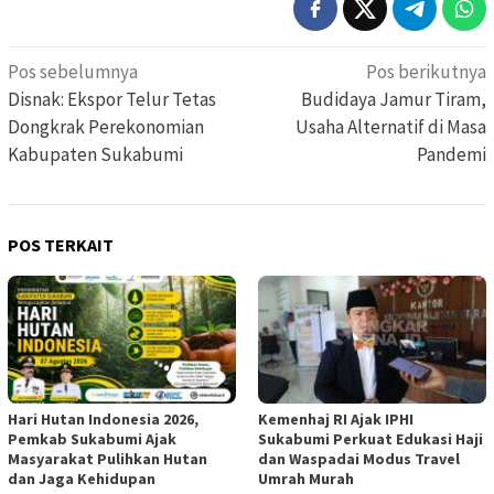
Navigasi
Pos sebelumnya
Pos berikutnya
pos
Disnak: Ekspor Telur Tetas
Budidaya Jamur Tiram,
Dongkrak Perekonomian
Usaha Alternatif di Masa
Kabupaten Sukabumi
Pandemi
POS TERKAIT
Hari Hutan Indonesia 2026,
Kemenhaj RI Ajak IPHI
Pemkab Sukabumi Ajak
Sukabumi Perkuat Edukasi Haji
Masyarakat Pulihkan Hutan
dan Waspadai Modus Travel
dan Jaga Kehidupan
Umrah Murah