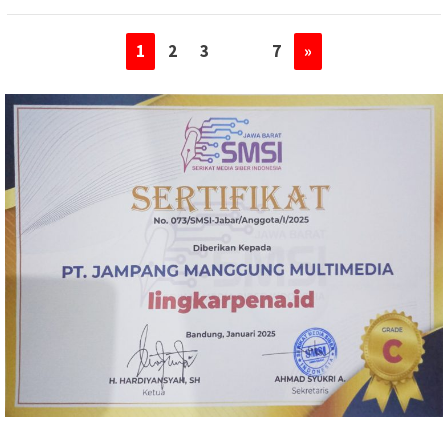
1
2
3
…
7
»