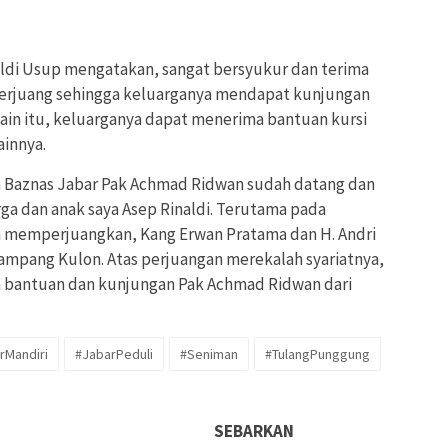
aldi Usup mengatakan, sangat bersyukur dan terima
berjuang sehingga keluarganya mendapat kunjungan
elain itu, keluarganya dapat menerima bantuan kursi
ainnya.
a Baznas Jabar Pak Achmad Ridwan sudah datang dan
a dan anak saya Asep Rinaldi. Terutama pada
h memperjuangkan, Kang Erwan Pratama dan H. Andri
ampang Kulon. Atas perjuangan merekalah syariatnya,
n bantuan dan kunjungan Pak Achmad Ridwan dari
rMandiri
#JabarPeduli
#Seniman
#TulangPunggung
SEBARKAN