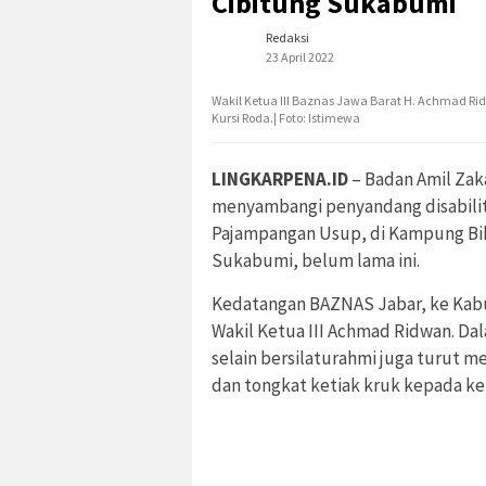
Cibitung Sukabumi
Redaksi
23 April 2022
Wakil Ketua III Baznas Jawa Barat H. Achmad Ri
Kursi Roda.| Foto: Istimewa
LINGKARPENA.ID
– Badan Amil Zaka
menyambangi penyandang disabilita
Pajampangan Usup, di Kampung Bih
Sukabumi, belum lama ini.
Kedatangan BAZNAS Jabar, ke Kabu
Wakil Ketua III Achmad Ridwan. D
selain bersilaturahmi juga turut m
dan tongkat ketiak kruk kepada ke