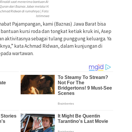
 Rinaldi saat menerima bantuan Al-
Quran dari Baznas Jabar melalui H.
Achmad Ridwan di rumahnya.| Foto:
Istimewa
ahabat Pajampangan, kami (Baznas) Jawa Barat bisa
bantuan kursi roda dan tongkat ketiak kruk ini, Asep
n aktivitasnya sebagai tulang punggung keluarga. Ya
iknya,” kata Achmad Ridwan, dalam kunjungan di
epada wartawan.