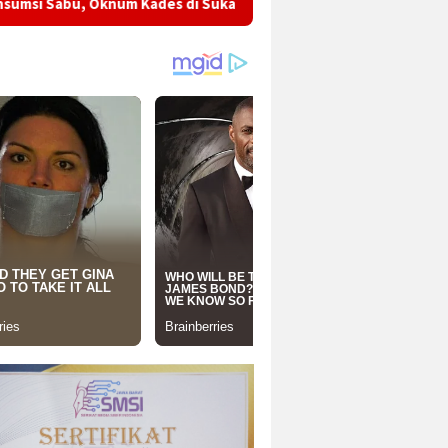
 Kades di Sukabumi Jalani Proses Asesmen untuk Rehabilitasi