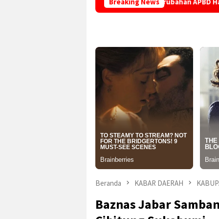
Bupati Asep Japar: Perubahan APBD Harus Mampu Menja
Breaking News
Beranda
KABAR DAERAH
KABUP
Baznas Jabar Sambang