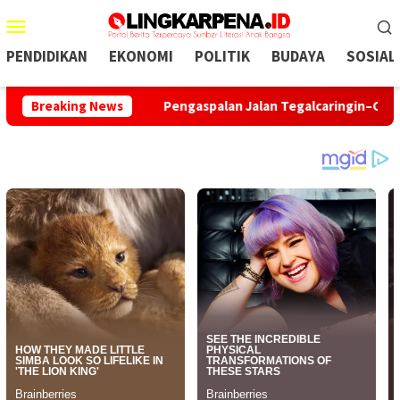
Menu
Mobile
PENDIDIKAN
EKONOMI
POLITIK
BUDAYA
SOSIAL
ngan KDM
Breaking News
Pengaspalan Jalan Tegalcaringin–Cimarinjung Di