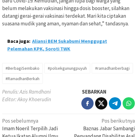
baru Covid-19. Kemudian, jangan lupa bagi warga yang
belum melakukan vaksinasi hingga dosis booster, silahkan
datangi gerai-gerai vaksinasi terdekat. Mari kita ciptakan
suasana mudik yang aman, nyaman dan sehat,” tandasnya.
Baca juga:
Aliansi BEM Sukabumi Menggugat
Pelemahan KPK, Soroti TWK
#BerbagiSembako
#polsekgunungpuyuh
#ramadhanberbagi
#RamadhanBerkah
Penulis: Azis Ramdhani
SEBARKAN
Editor: Akoy Khoerudin
Navigasi
Pos sebelumnya
Pos berikutnya
pos
Imam Noeril Terpilih Jadi
Baznas Jabar Sambangi
Ketua Ikatan Alumni Ilmu
Penyandang Disabilitas Asal