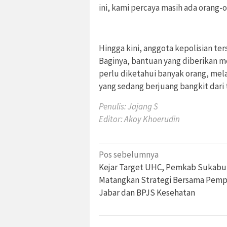
ini, kami percaya masih ada orang-o
Hingga kini, anggota kepolisian te
Baginya, bantuan yang diberikan 
perlu diketahui banyak orang, mel
yang sedang berjuang bangkit dari 
Penulis: Jajang S
Editor: Akoy Khoerudin
Navigasi
Pos sebelumnya
pos
Kejar Target UHC, Pemkab Sukab
Matangkan Strategi Bersama Pemp
Jabar dan BPJS Kesehatan