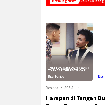
g, Truk Terperosok di Tikungan Jalur Cikidang-Palabuhanratu
Breaking News
Beranda
SOSIAL
Harapan di Tengah D