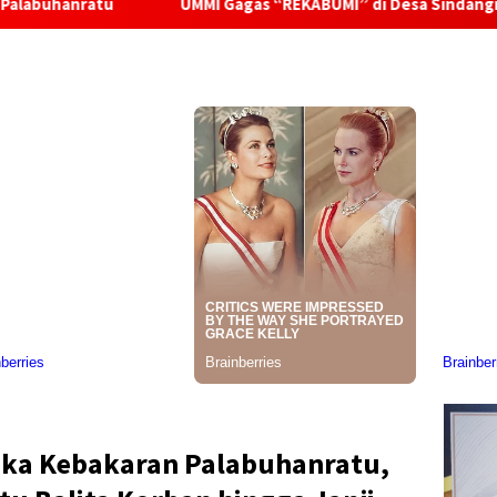
UMMI Gagas “REKABUMI” di Desa Sindangraja Dari Pupuk O
uka Kebakaran Palabuhanratu,