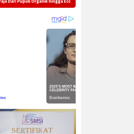
rganik hingga Eco-School Mahasiswa KKN OVOD Kelompok 05