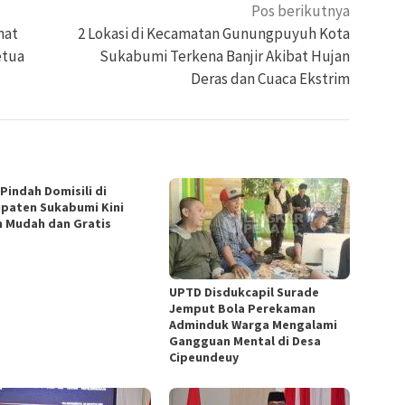
Pos berikutnya
mat
2 Lokasi di Kecamatan Gunungpuyuh Kota
etua
Sukabumi Terkena Banjir Akibat Hujan
Deras dan Cuaca Ekstrim
Pindah Domisili di
paten Sukabumi Kini
h Mudah dan Gratis
UPTD Disdukcapil Surade
Jemput Bola Perekaman
Adminduk Warga Mengalami
Gangguan Mental di Desa
Cipeundeuy