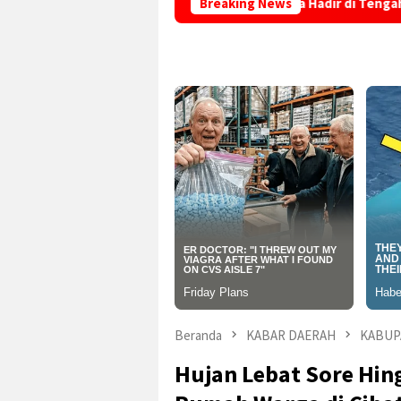
Layanan Adminduk Jemput Bola Hadir di Tengah Masyarakat, Wa
Breaking News
Beranda
KABAR DAERAH
KABUP
Hujan Lebat Sore Hi