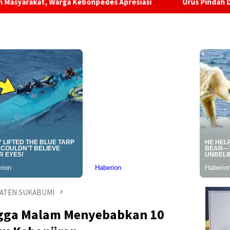
rga Kebonpedes Apresiasi
Urus Pindah Domisili di Kabup
ATEN SUKABUMI
ngga Malam Menyebabkan 10