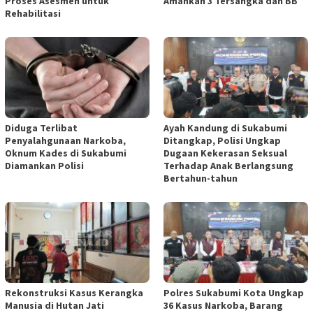
Proses Asesmen untuk
Amankan 3 Tersangka dan BB
Rehabilitasi
Diduga Terlibat
Ayah Kandung di Sukabumi
Penyalahgunaan Narkoba,
Ditangkap, Polisi Ungkap
Oknum Kades di Sukabumi
Dugaan Kekerasan Seksual
Diamankan Polisi
Terhadap Anak Berlangsung
Bertahun-tahun
Rekonstruksi Kasus Kerangka
Polres Sukabumi Kota Ungkap
Manusia di Hutan Jati
36 Kasus Narkoba, Barang