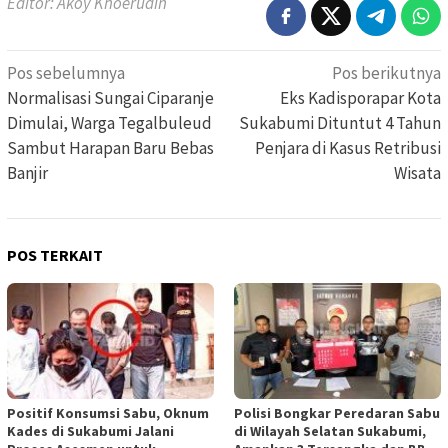
Editor: Akoy Khoerudin
Navigasi
Pos sebelumnya
Pos berikutnya
pos
Normalisasi Sungai Ciparanje
Eks Kadisporapar Kota
Dimulai, Warga Tegalbuleud
Sukabumi Dituntut 4 Tahun
Sambut Harapan Baru Bebas
Penjara di Kasus Retribusi
Banjir
Wisata
POS TERKAIT
Positif Konsumsi Sabu, Oknum
Polisi Bongkar Peredaran Sabu
Kades di Sukabumi Jalani
di Wilayah Selatan Sukabumi,