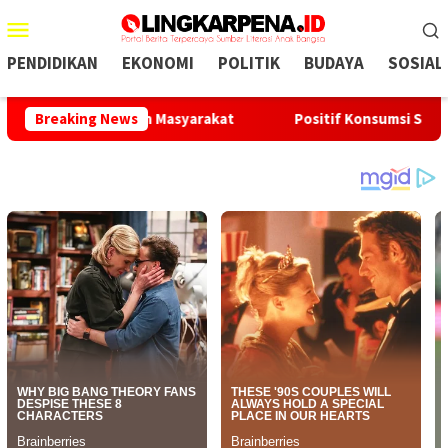
Menu
Mobile
PENDIDIKAN
EKONOMI
POLITIK
BUDAYA
SOSIAL
ebutuhan Masyarakat
Breaking News
Positif Konsumsi Sabu, Oknum Kade