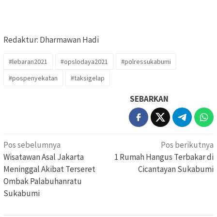
Redaktur: Dharmawan Hadi
#lebaran2021
#opslodaya2021
#polressukabumi
#pospenyekatan
#taksigelap
SEBARKAN
Navigasi
Pos sebelumnya
Pos berikutnya
pos
Wisatawan Asal Jakarta
1 Rumah Hangus Terbakar di
Meninggal Akibat Terseret
Cicantayan Sukabumi
Ombak Palabuhanratu
Sukabumi