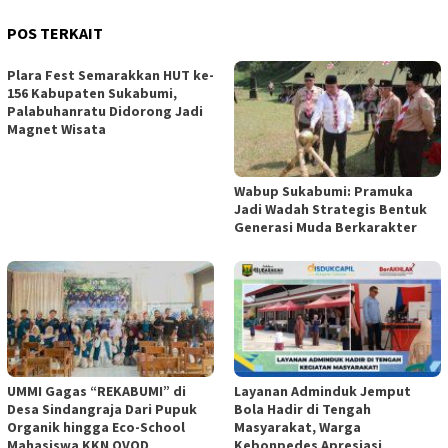
POS TERKAIT
Plara Fest Semarakkan HUT ke-
156 Kabupaten Sukabumi,
Palabuhanratu Didorong Jadi
Magnet Wisata
Wabup Sukabumi: Pramuka
Jadi Wadah Strategis Bentuk
Generasi Muda Berkarakter
UMMI Gagas “REKABUMI” di
Layanan Adminduk Jemput
Desa Sindangraja Dari Pupuk
Bola Hadir di Tengah
Organik hingga Eco-School
Masyarakat, Warga
Mahasiswa KKN OVOD
Kebonpedes Apresiasi