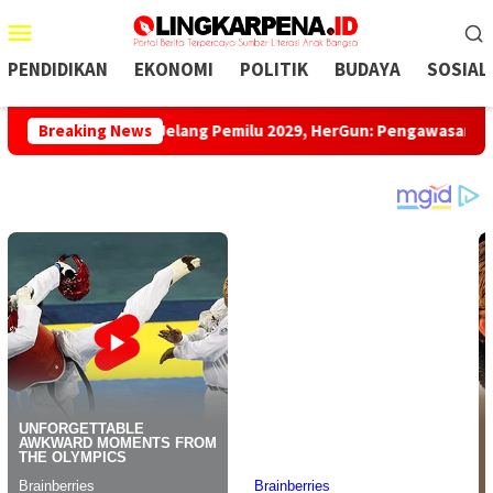
Menu
Mobile
PENDIDIKAN
EKONOMI
POLITIK
BUDAYA
SOSIAL
ata
Breaking News
Jelang Pemilu 2029, HerGun: Pengawasan Partisipatif