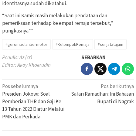
identitasnya sudah diketahui.
“Saat ini Kamis masih melakukan pendataan dan
pemeriksaan terhadap ke empat remaja tersebut,”
pungkasnya.**
#gerombolanbermotor
#KelompokRemaja
#senjatatajam
Penulis: Az (cr)
SEBARKAN
Editor: Akoy Khoerudin
Navigasi
Pos sebelumnya
Pos berikutnya
pos
Presiden Jokowi: Soal
Safari Ramadhan: Ini Bahasan
Pemberian THR dan Gaji Ke
Bupati di Nagrak
13 Tahun 2022 Diatur Melalui
PMK dan Perkada