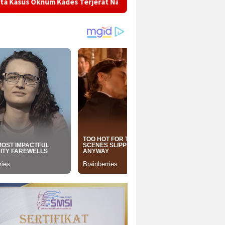
Kades Terjerat Narkoba Diproses Tuntas, Ingatkan Seluruh Kepa