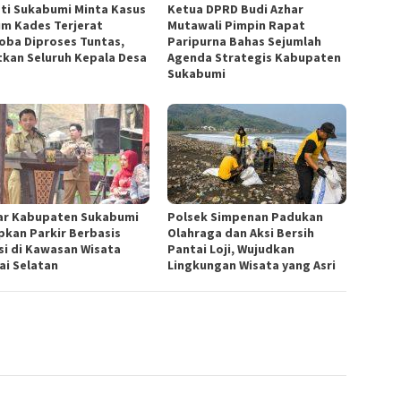
ti Sukabumi Minta Kasus
Ketua DPRD Budi Azhar
m Kades Terjerat
Mutawali Pimpin Rapat
oba Diproses Tuntas,
Paripurna Bahas Sejumlah
tkan Seluruh Kepala Desa
Agenda Strategis Kabupaten
Sukabumi
ar Kabupaten Sukabumi
Polsek Simpenan Padukan
pkan Parkir Berbasis
Olahraga dan Aksi Bersih
si di Kawasan Wisata
Pantai Loji, Wujudkan
ai Selatan
Lingkungan Wisata yang Asri