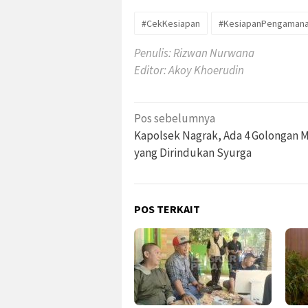
#CekKesiapan
#KesiapanPengaman
Penulis: Rizwan Nurwana
Editor: Akoy Khoerudin
Navigasi
Pos sebelumnya
pos
Kapolsek Nagrak, Ada 4 Golongan 
yang Dirindukan Syurga
POS TERKAIT