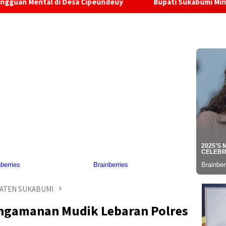
di Desa Cipeundeuy
Bupati Sukabumi Minta Kasus Oknum 
ATEN SUKABUMI
engamanan Mudik Lebaran Polres