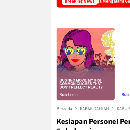
t Bola Perekaman Adminduk Warga Mengalami Gangguan Mental 
Breaking News
Beranda
KABAR DAERAH
KABUP
Kesiapan Personel P