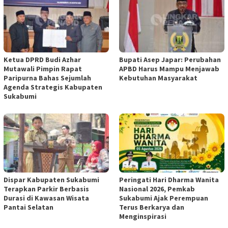
Ketua DPRD Budi Azhar
Bupati Asep Japar: Perubahan
Mutawali Pimpin Rapat
APBD Harus Mampu Menjawab
Paripurna Bahas Sejumlah
Kebutuhan Masyarakat
Agenda Strategis Kabupaten
Sukabumi
Dispar Kabupaten Sukabumi
Peringati Hari Dharma Wanita
Terapkan Parkir Berbasis
Nasional 2026, Pemkab
Durasi di Kawasan Wisata
Sukabumi Ajak Perempuan
Pantai Selatan
Terus Berkarya dan
Menginspirasi