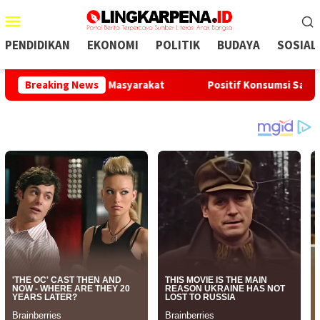
Menu
Mobile
PENDIDIKAN
EKONOMI
POLITIK
BUDAYA
SOSIAL
Kebutuhan Masyarakat
Breaking News
Positif Konsumsi Sabu, Oknum Kade