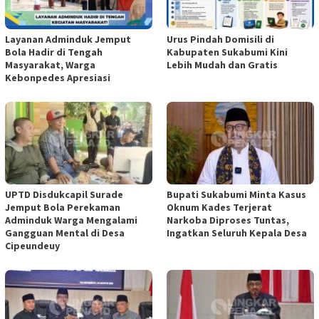
Layanan Adminduk Jemput
Urus Pindah Domisili di
Bola Hadir di Tengah
Kabupaten Sukabumi Kini
Masyarakat, Warga
Lebih Mudah dan Gratis
Kebonpedes Apresiasi
UPTD Disdukcapil Surade
Bupati Sukabumi Minta Kasus
Jemput Bola Perekaman
Oknum Kades Terjerat
Adminduk Warga Mengalami
Narkoba Diproses Tuntas,
Gangguan Mental di Desa
Ingatkan Seluruh Kepala Desa
Cipeundeuy