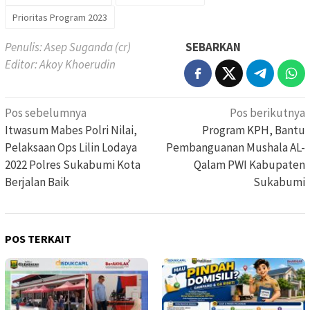
Prioritas Program 2023
Penulis: Asep Suganda (cr)
SEBARKAN
Editor: Akoy Khoerudin
Navigasi
Pos sebelumnya
Pos berikutnya
pos
Itwasum Mabes Polri Nilai,
Program KPH, Bantu
Pelaksaan Ops Lilin Lodaya
Pembanguanan Mushala AL-
2022 Polres Sukabumi Kota
Qalam PWI Kabupaten
Berjalan Baik
Sukabumi
POS TERKAIT