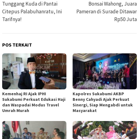
pos
Tunggang Kuda di Pantai
Bonsai Wahong, Juara
Citepus Palabuhanratu, Ini
Pameran di Surade Ditawar
Tarifnya!
Rp50 Juta
POS TERKAIT
Kemenhaj RI Ajak IPHI
Kapolres Sukabumi AKBP
Sukabumi Perkuat Edukasi Haji
Benny Cahyadi Ajak Perkuat
dan Waspadai Modus Travel
Sinergi, Siap Mengabdi untuk
Umrah Murah
Masyarakat