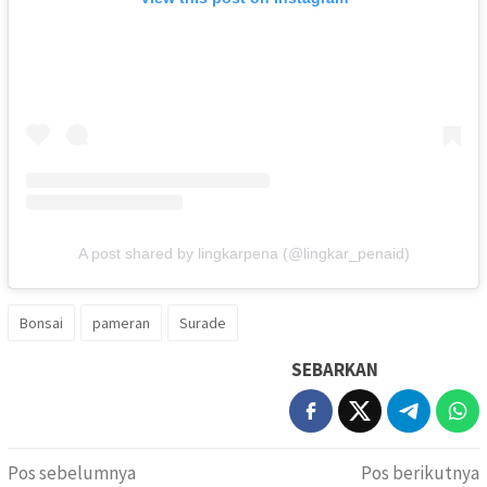
A post shared by lingkarpena (@lingkar_penaid)
Bonsai
pameran
Surade
SEBARKAN
Navigasi
Pos sebelumnya
Pos berikutnya