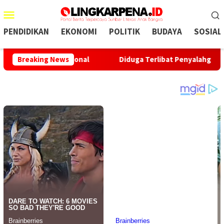
Menu
Mobile
PENDIDIKAN
EKONOMI
POLITIK
BUDAYA
SOSIAL
n Profesional
Breaking News
Diduga Terlibat Penyalahgunaan Narkoba,