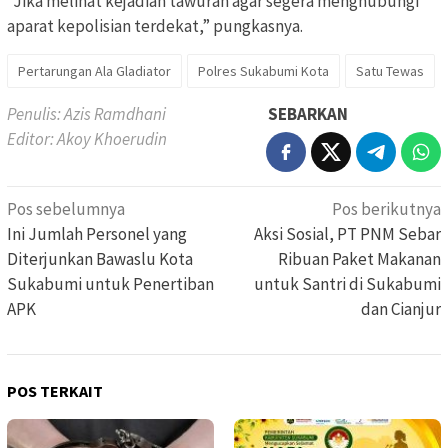
“Jika melihat kejadian tawuran agar segera menghubungi
aparat kepolisian terdekat,” pungkasnya.
Pertarungan Ala Gladiator
Polres Sukabumi Kota
Satu Tewas
Penulis: Azis Ramdhani
SEBARKAN
Editor: Akoy Khoerudin
Navigasi
Pos sebelumnya
Pos berikutnya
pos
Ini Jumlah Personel yang
Aksi Sosial, PT PNM Sebar
Diterjunkan Bawaslu Kota
Ribuan Paket Makanan
Sukabumi untuk Penertiban
untuk Santri di Sukabumi
APK
dan Cianjur
POS TERKAIT