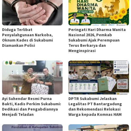
Diduga Terlibat
Peringati Hari Dharma Wanita
Penyalahgunaan Narkoba,
Nasional 2026, Pemkab
Oknum Kades di Sukabumi
Sukabumi Ajak Perempuan
Diamankan Polisi
Terus Berkarya dan
Menginspirasi
Ayi Suhendar Resmi Purna
DPTR Sukabumi Jelaskan
Bakti, Kadis Perkim Sukabumi:
Legalitas PT Bantargadung
Dedikasi dan Pengabdiannya
dan Rekomendasi Relokasi
Menjadi Teladan
Warga kepada Komnas HAM