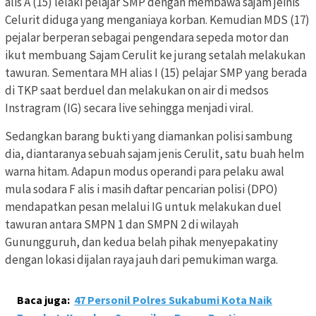
alis A (15) lelaki pelajar SMP dengan membawa sajam jeinis
Celurit diduga yang menganiaya korban. Kemudian MDS (17)
pejalar berperan sebagai pengendara sepeda motor dan
ikut membuang Sajam Cerulit ke jurang setalah melakukan
tawuran. Sementara MH alias I (15) pelajar SMP yang berada
di TKP saat berduel dan melakukan on air di medsos
Instragram (IG) secara live sehingga menjadi viral.
Sedangkan barang bukti yang diamankan polisi sambung
dia, diantaranya sebuah sajam jenis Cerulit, satu buah helm
warna hitam. Adapun modus operandi para pelaku awal
mula sodara F alis i masih daftar pencarian polisi (DPO)
mendapatkan pesan melalui IG untuk melakukan duel
tawuran antara SMPN 1 dan SMPN 2 di wilayah
Gunungguruh, dan kedua belah pihak menyepakatiny
dengan lokasi dijalan raya jauh dari pemukiman warga.
Baca juga:
47 Personil Polres Sukabumi Kota Naik