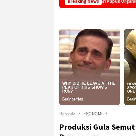
ABUMI” di Desa Sindangraja Dari Pupuk Organik hingga Eco-Sc
Breaking News
Beranda
EKONOMI
Produksi Gula Semut