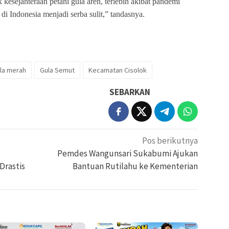
 kesejahteraan petani gula aren, terlebih akibat pandemi
 Indonesia menjadi serba sulit,” tandasnya.
la merah
Gula Semut
Kecamatan Cisolok
SEBARKAN
Pos berikutnya
Pemdes Wangunsari Sukabumi Ajukan
Drastis
Bantuan Rutilahu ke Kementerian