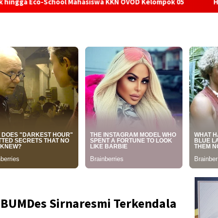
hool Mahasiswa KKN OVOD Kelompok 05
Hari Hutan Indone
 BUMDes Sirnaresmi Terkendala