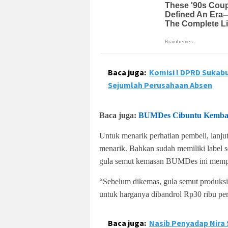
Baca juga:
Komisi I DPRD Sukab
Sejumlah Perusahaan Absen
Baca juga:
BUMDes Cibuntu Kemban
Untuk menarik perhatian pembeli, lanj
menarik. Bahkan sudah memiliki label s
gula semut kemasan BUMDes ini mempun
“Sebelum dikemas, gula semut produksi
untuk harganya dibandrol Rp30 ribu per 
Baca juga:
Nasib Penyadap Nira