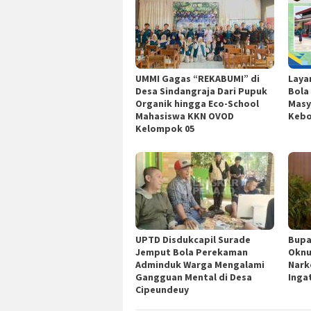
UMMI Gagas “REKABUMI” di
Laya
Desa Sindangraja Dari Pupuk
Bola
Organik hingga Eco-School
Masy
Mahasiswa KKN OVOD
Kebo
Kelompok 05
UPTD Disdukcapil Surade
Bupa
Jemput Bola Perekaman
Oknu
Adminduk Warga Mengalami
Nark
Gangguan Mental di Desa
Inga
Cipeundeuy