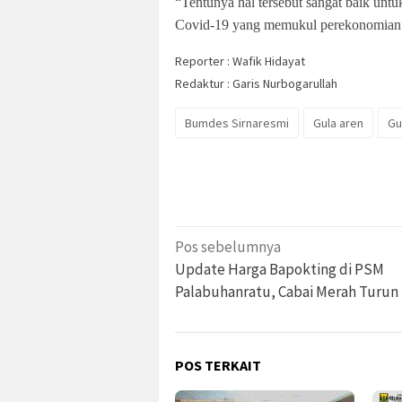
“Tentunya hal tersebut sangat baik untuk
Covid-19 yang memukul perekonomian di
Reporter : Wafik Hidayat
Redaktur : Garis Nurbogarullah
Bumdes Sirnaresmi
Gula aren
Gu
Navigasi
Pos sebelumnya
pos
Update Harga Bapokting di PSM
Palabuhanratu, Cabai Merah Turun 
POS TERKAIT