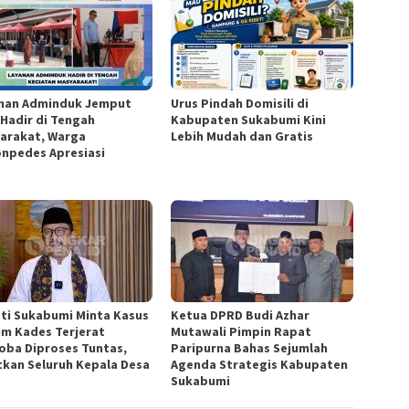
nan Adminduk Jemput
Urus Pindah Domisili di
 Hadir di Tengah
Kabupaten Sukabumi Kini
arakat, Warga
Lebih Mudah dan Gratis
npedes Apresiasi
ti Sukabumi Minta Kasus
Ketua DPRD Budi Azhar
m Kades Terjerat
Mutawali Pimpin Rapat
oba Diproses Tuntas,
Paripurna Bahas Sejumlah
tkan Seluruh Kepala Desa
Agenda Strategis Kabupaten
Sukabumi