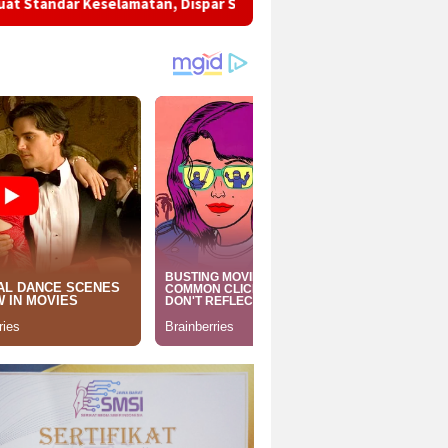
lamatan, Dispar Sukabumi Dorong SDM Pariwisata Semakin Profes