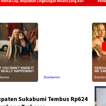
udkan Lingkungan Wisata yang Asri
Perkuat Standar Kese
bupaten Sukabumi Tembus Rp624