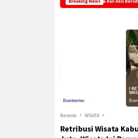
sek Simpenan Padukan Olahraga dan Aksi Bersih Pantai Loji, Wuj
Breaking News
Beranda
WISATA
Retribusi Wisata Ka