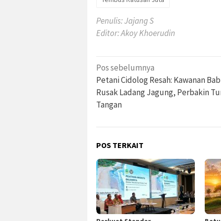
Penulis: Jajang S
Editor: Akoy Khoerudin
Navigasi
Pos sebelumnya
pos
Petani Cidolog Resah: Kawanan Bab
Rusak Ladang Jagung, Perbakin Tu
Tangan
POS TERKAIT