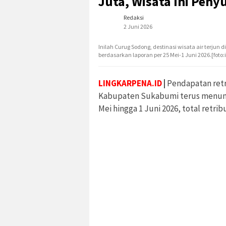
Juta, Wisata Ini Pen
Redaksi
2 Juni 2026
Inilah Curug Sodong, destinasi wisata air terjun
berdasarkan laporan per 25 Mei-1 Juni 2026.[foto
LINGKARPENA.ID
|
Pendapatan retri
Kabupaten Sukabumi terus menunjuk
Mei hingga 1 Juni 2026, total retri