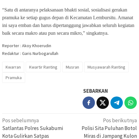
“Satu di antaranya pelaksanaan bhakti sosial, sosialisasi gerakan
pramuka ke setiap gugus depan di Kecamatan Lembursitu. Amanat
ini saya emban dan harus dipertanggung jawabkan seluruh kegiatan
baik secara makro atau pun secara mikro,” singkatnya.
Reporter : Akoy Khoerudin
Redaktur : Garis Nurbogarullah
Kwarran
Kwartir Ranting
Musran
Musyawarah Ranting
Pramuka
SEBARKAN
Navigasi
Pos sebelumnya
Pos berikutnya
pos
Satlantas Polres Sukabumi
Polisi Sita Puluhan Botol
Kota Gulirkan Satpas
Miras di Jampang Kulon