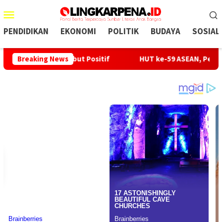
Menu
Mobile
PENDIDIKAN
EKONOMI
POLITIK
BUDAYA
SOSIAL
 Ciwaru Sambut Positif
Breaking News
HUT ke-59 ASEAN, Pemkab Sukab