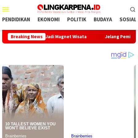
Menu
Mobile
PENDIDIKAN
EKONOMI
POLITIK
BUDAYA
SOSIAL
 Didorong Jadi Magnet Wisata
Breaking News
Jelang Pemilu 2029, HerG