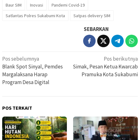
Baur SIM
Inovasi
Pandemi Covid-19
Satlantas Polres Sukabumi Kota
Satpas delivery SIM
SEBARKAN
Navigasi
Pos sebelumnya
Pos berikutnya
pos
Blank Spot Sinyal, Pemdes
Simak, Pesan Ketua Kwarcab
Margalaksana Harap
Pramuka Kota Sukabumi
Program Desa Digital
POS TERKAIT