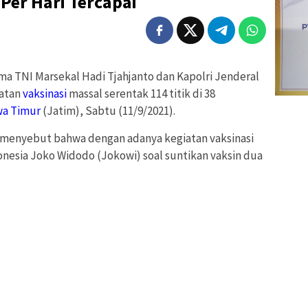
 Per Hari Tercapai
ma TNI Marsekal Hadi Tjahjanto dan Kapolri Jenderal
iatan
vaksinasi
massal serentak 114 titik di 38
wa Timur
(Jatim), Sabtu (11/9/2021).
 menyebut bahwa dengan adanya kegiatan vaksinasi
donesia Joko Widodo (Jokowi) soal suntikan vaksin dua