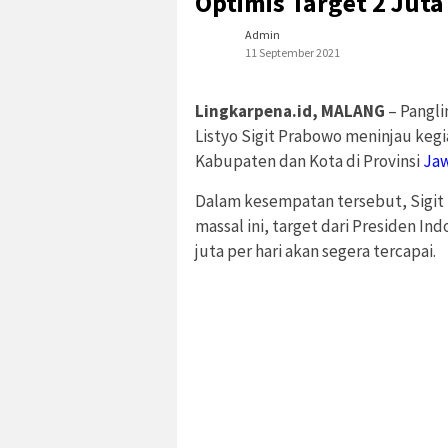
Optimis Target 2 Juta
Admin
11 September 2021
Lingkarpena.id, MALANG
– Pangli
Listyo Sigit Prabowo meninjau keg
Kabupaten dan Kota di Provinsi
Ja
Dalam kesempatan tersebut, Sigit
massal ini, target dari Presiden In
juta per hari akan segera tercapai.