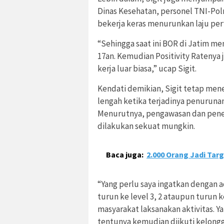
Dinas Kesehatan, personel TNI-Polr
bekerja keras menurunkan laju pe
“Sehingga saat ini BOR di Jatim men
17an. Kemudian Positivity Ratenya j
kerja luar biasa,” ucap Sigit.
Kendati demikian, Sigit tetap men
lengah ketika terjadinya penurunan 
Menurutnya, pengawasan dan peneg
dilakukan sekuat mungkin.
Baca juga:
2.000 Orang Jadi Targ
“Yang perlu saya ingatkan dengan 
turun ke level 3, 2 ataupun turun k
masyarakat laksanakan aktivitas. Y
tentunya kemudian diikuti kelongg