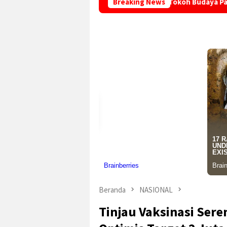
riwisata Sukabumi Sambangi Tokoh Budaya Palabuhanratu, Doro
Breaking News
Beranda
NASIONAL
Tinjau Vaksinasi Seren