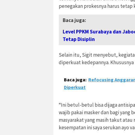
penegakan prokesnya harus tetap ku
Baca juga:
Level PPKM Surabaya dan Jabod
Tetap Disiplin
Selain itu, Sigit menyebut, kegiat
diperkuat kedepannya. Khususnya 
Baca juga:
Refocusing Anggaran 
Diperkuat
“Ini betul-betul bisa dijaga antisi
wajib pakai masker dan bagi yang b
masyarakat yang masih takut atau 
kesempatan ini saya serukan ayo vak