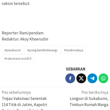
vaksin tersebut.
Reporter: Ram/pendam
Redaktur: Akoy Khoerudin
#jawabarat
#pangdamIIIsiliwangi
#tasikmalaya
#vaksinasicovid19
SEBARKAN
Navigasi
Pos sebelumnya
Pos berikutnya
pos
Tinjau Vaksinasi Serentak
Longsor di Sukabumi,
114 Titik di Jatim, Kapolri:
Timbun Rumah Warga