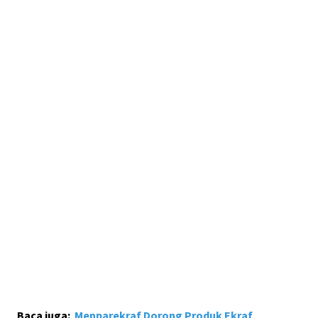
Baca juga:
Menparekraf Dorong Produk Ekraf