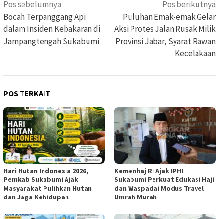
Navigasi
Pos sebelumnya
Pos berikutnya
pos
Bocah Terpanggang Api
Puluhan Emak-emak Gelar
dalam Insiden Kebakaran di
Aksi Protes Jalan Rusak Milik
Jampangtengah Sukabumi
Provinsi Jabar, Syarat Rawan
Kecelakaan
POS TERKAIT
Hari Hutan Indonesia 2026,
Kemenhaj RI Ajak IPHI
Pemkab Sukabumi Ajak
Sukabumi Perkuat Edukasi Haji
Masyarakat Pulihkan Hutan
dan Waspadai Modus Travel
dan Jaga Kehidupan
Umrah Murah