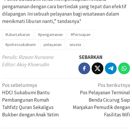
pengamanan dengan cara bertindak yang tepat dan efektif
dilapangan. Ini sebuah pelayanan bagi wisatawan dalam
menikmati liburan nanti,” tandasnya.*
#LiburLebaran
#pengamanan
#Persiapan
#polressukabumi
pelayanan
wisata
Penulis: Rizwan Nurwana
SEBARKAN
Editor: Akoy Khoerudin
Navigasi
Pos sebelumnya
Pos berikutnya
pos
HDCI Sukabumi Bantu
Pos Pelayanan Terminal
Pembangunan Rumah
Benda Cicurug Siap
Tahfidz Quran Sekaligus
Manjakan Pemudik dengan
Bukber dengan Anak Yatim
Fasilitas Wifi