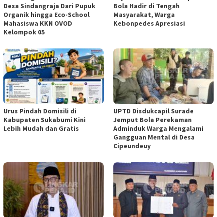
Desa Sindangraja Dari Pupuk
Bola Hadir di Tengah
Organik hingga Eco-School
Masyarakat, Warga
Mahasiswa KKN OVOD
Kebonpedes Apresiasi
Kelompok 05
Urus Pindah Domisili di
UPTD Disdukcapil Surade
Kabupaten Sukabumi Kini
Jemput Bola Perekaman
Lebih Mudah dan Gratis
Adminduk Warga Mengalami
Gangguan Mental di Desa
Cipeundeuy