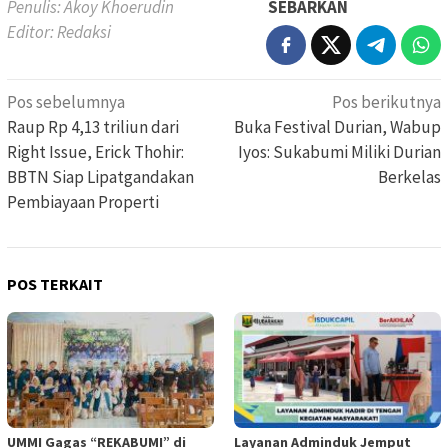
Penulis: Akoy Khoerudin
SEBARKAN
Editor: Redaksi
Navigasi
Pos sebelumnya
Pos berikutnya
pos
Raup Rp 4,13 triliun dari
Buka Festival Durian, Wabup
Right Issue, Erick Thohir:
Iyos: Sukabumi Miliki Durian
BBTN Siap Lipatgandakan
Berkelas
Pembiayaan Properti
POS TERKAIT
UMMI Gagas “REKABUMI” di
Layanan Adminduk Jemput