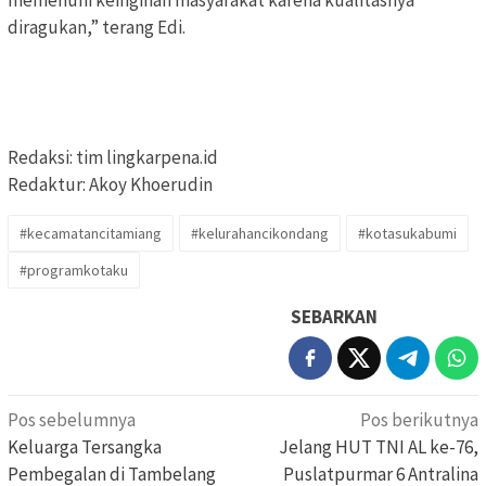
diragukan,” terang Edi.
Redaksi: tim lingkarpena.id
Redaktur: Akoy Khoerudin
#kecamatancitamiang
#kelurahancikondang
#kotasukabumi
#programkotaku
SEBARKAN
Navigasi
Pos sebelumnya
Pos berikutnya
pos
Keluarga Tersangka
Jelang HUT TNI AL ke-76,
Pembegalan di Tambelang
Puslatpurmar 6 Antralina