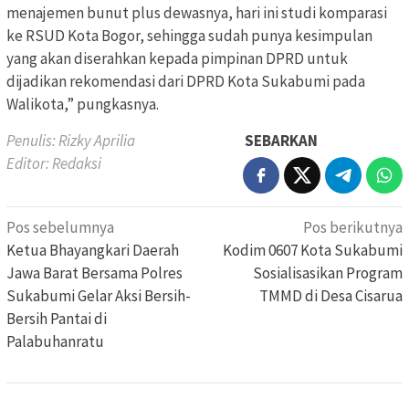
menajemen bunut plus dewasnya, hari ini studi komparasi
ke RSUD Kota Bogor, sehingga sudah punya kesimpulan
yang akan diserahkan kepada pimpinan DPRD untuk
dijadikan rekomendasi dari DPRD Kota Sukabumi pada
Walikota,” pungkasnya.
Penulis: Rizky Aprilia
SEBARKAN
Editor: Redaksi
Navigasi
Pos sebelumnya
Pos berikutnya
pos
Ketua Bhayangkari Daerah
Kodim 0607 Kota Sukabumi
Jawa Barat Bersama Polres
Sosialisasikan Program
Sukabumi Gelar Aksi Bersih-
TMMD di Desa Cisarua
Bersih Pantai di
Palabuhanratu