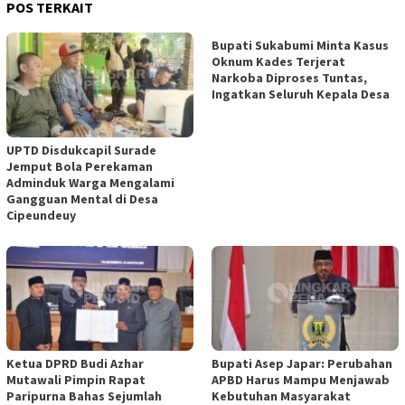
POS TERKAIT
Bupati Sukabumi Minta Kasus
Oknum Kades Terjerat
Narkoba Diproses Tuntas,
Ingatkan Seluruh Kepala Desa
UPTD Disdukcapil Surade
Jemput Bola Perekaman
Adminduk Warga Mengalami
Gangguan Mental di Desa
Cipeundeuy
Ketua DPRD Budi Azhar
Bupati Asep Japar: Perubahan
Mutawali Pimpin Rapat
APBD Harus Mampu Menjawab
Paripurna Bahas Sejumlah
Kebutuhan Masyarakat