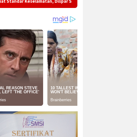
matan, Dispar Sukabumi Dorong SDM Pariwisata Semakin Profesi