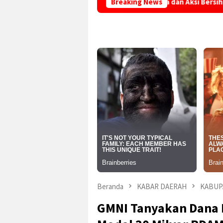
k Simpenan Padukan Olahraga dan Aksi Bersih Pantai Loji, Wujud
Breaking News
Beranda
KABAR DAERAH
KABUP
GMNI Tanyakan Dana 