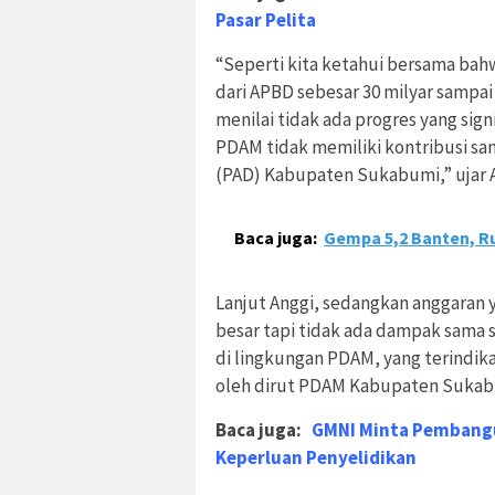
Pasar Pelita
“Seperti kita ketahui bersama ba
dari APBD sebesar 30 milyar sampai
menilai tidak ada progres yang sign
PDAM tidak memiliki kontribusi sam
(PAD) Kabupaten Sukabumi,” ujar A
Baca juga:
Gempa 5,2 Banten, R
Lanjut Anggi, sedangkan anggaran y
besar tapi tidak ada dampak sama
di lingkungan PDAM, yang terindik
oleh dirut PDAM Kabupaten Sukab
Baca juga:
GMNI Minta Pembangu
Keperluan Penyelidikan