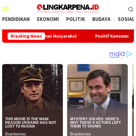
Menu
Mobile
PENDIDIKAN
EKONOMI
POLITIK
BUDAYA
SOSIAL
jawab Kebutuhan Masyarakat
Breaking News
Positif Konsumsi Sabu, Okn