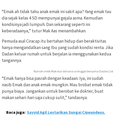
“Emak ah tidak tahu anak emak ini sakit apa? Yang emak tau
dia sejak kelas 4 SD mempunyai gejala asma. Kemudian
kondisinya jadi lumpuh. Dan sekarang seperti ini
keberadaanya,” tutur Mak Aas menambahkan.
Pemuda asal Ciracap itu bertahan hidup dan beraktivitas
hanya mengandalkan sang Ibu yang sudah kondisi renta. Jika
Dadan keluar rumah untuk berjalan ia menggunakan kedua
tangannya.
Rumah milik Mak Aas dimana ia tinggal bersama Dadan | ist
“Emak hanya bisa pasrah dengan keadaan. Iya, ini sudah
nasib Emak dan anak emak mungkin. Mau brobat emak tidak
punya biaya. Jangankan untuk berobat ke dokter, buat
makan sehari-hari saja cukup sulit,” tandasnya.
Baca juga:
Sayyid Agil Lestarikan Sungai Cipeundeuy,