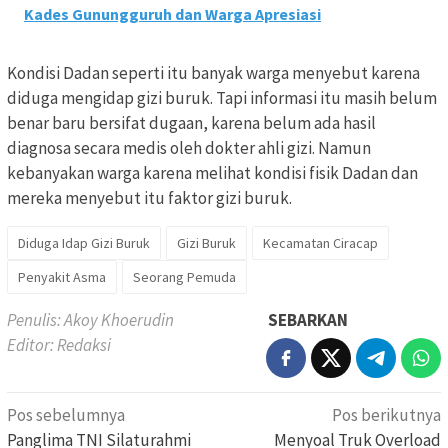
Kades Gunungguruh dan Warga Apresiasi
Kondisi Dadan seperti itu banyak warga menyebut karena
diduga mengidap gizi buruk. Tapi informasi itu masih belum
benar baru bersifat dugaan, karena belum ada hasil
diagnosa secara medis oleh dokter ahli gizi. Namun
kebanyakan warga karena melihat kondisi fisik Dadan dan
mereka menyebut itu faktor gizi buruk.
Diduga Idap Gizi Buruk
Gizi Buruk
Kecamatan Ciracap
Penyakit Asma
Seorang Pemuda
Penulis: Akoy Khoerudin
SEBARKAN
Editor: Redaksi
Navigasi
Pos sebelumnya
Pos berikutnya
pos
Panglima TNI Silaturahmi
Menyoal Truk Overload