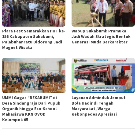
Plara Fest Semarakkan HUT ke-
Wabup Sukabumi: Pramuka
156 Kabupaten Sukabumi,
Jadi Wadah Strategis Bentuk
Palabuhanratu Didorong Jadi
Generasi Muda Berkarakter
Magnet Wisata
UMMI Gagas “REKABUMI” di
Layanan Adminduk Jemput
Desa Sindangraja Dari Pupuk
Bola Hadir di Tengah
Organik hingga Eco-School
Masyarakat, Warga
Mahasiswa KKN OVOD
Kebonpedes Apresiasi
Kelompok 05