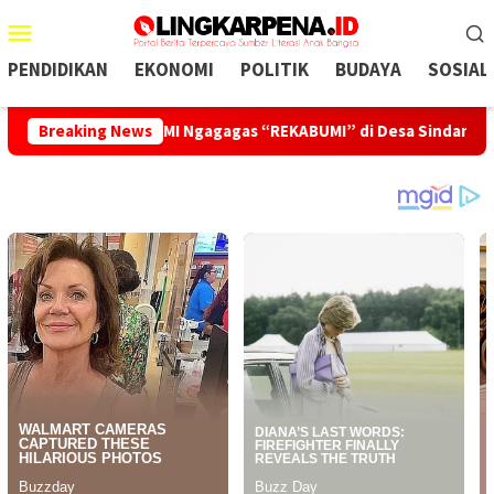
Menu
Mobile
PENDIDIKAN
EKONOMI
POLITIK
BUDAYA
SOSIAL
Breaking News
UMMI Ngagagas “REKABUMI” di Desa Sindangraja: Ti Pupuk