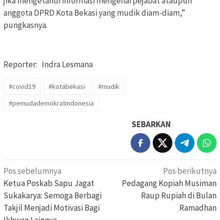
jika mengetahui informasi mengenai pejabat ataupun
anggota DPRD Kota Bekasi yang mudik diam-diam,”
pungkasnya.
Reporter: Indra Lesmana
#covid19
#kotabekasi
#mudik
#pemudademokratindonesia
SEBARKAN
Navigasi
Pos sebelumnya
Pos berikutnya
pos
Ketua Poskab Sapu Jagat
Pedagang Kopiah Musiman
Sukakarya: Semoga Berbagi
Raup Rupiah di Bulan
Takjil Menjadi Motivasi Bagi
Ramadhan
Ikhwan Lainnya