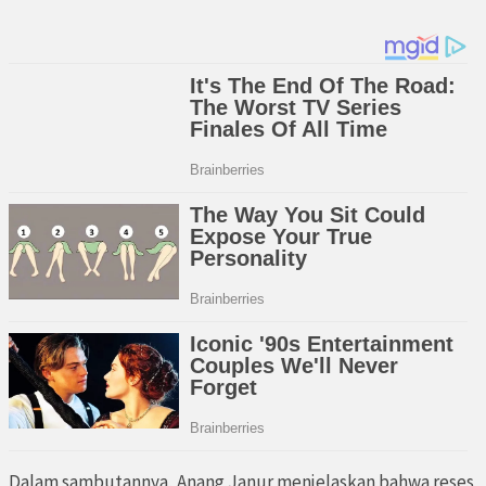
Dalam sambutannya, Anang Janur menjelaskan bahwa reses