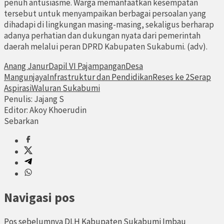
penuh antusiasme. Warga memanfaatkan kesempatan
tersebut untuk menyampaikan berbagai persoalan yang
dihadapi di lingkungan masing-masing, sekaligus berharap
adanya perhatian dan dukungan nyata dari pemerintah
daerah melalui peran DPRD Kabupaten Sukabumi. (adv).
Anang Janur
Dapil VI Pajampangan
Desa
Mangunjaya
Infrastruktur dan Pendidikan
Reses ke 2
Serap
Aspirasi
Waluran Sukabumi
Penulis: Jajang S
Editor: Akoy Khoerudin
Sebarkan
Navigasi pos
Pos sebelumnya
DLH Kabupaten Sukabumi Imbau