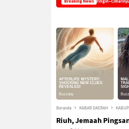
Pengaspalan Jalan Tegalcaringin–Cimarinjung Dilanjutkan,
Breaking News
Beranda
KABAR DAERAH
KABUP
Riuh, Jemaah Pingsan 