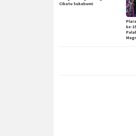
Cibatu Sukabumi
Plar
ke-1
Pala
Magn