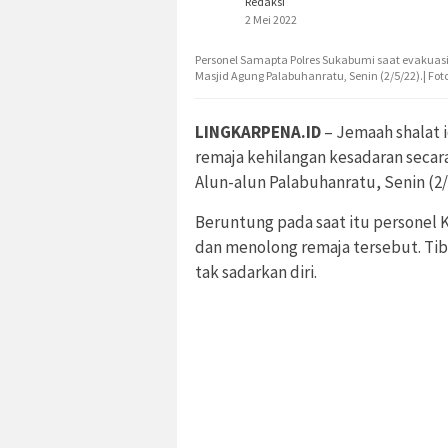
Redaksi
2 Mei 2022
Personel Samapta Polres Sukabumi saat evakuasi j
Masjid Agung Palabuhanratu, Senin (2/5/22).| Fot
LINGKARPENA.ID
– Jemaah shalat i
remaja kehilangan kesadaran secara t
Alun-alun Palabuhanratu, Senin (2/5
Beruntung pada saat itu personel 
dan menolong remaja tersebut. Tib
tak sadarkan diri.