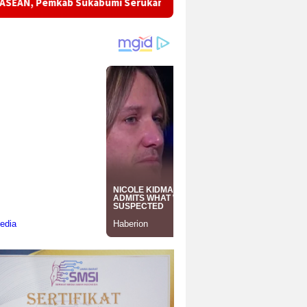
Sukabumi Serukan Semangat Persatuan dan Perdamaian Asia Te