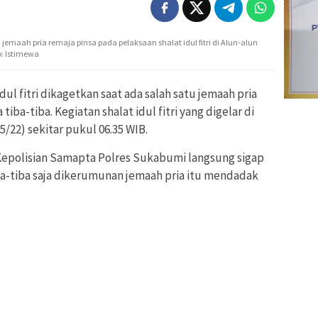
emaah pria remaja pinsa pada pelaksaan shalat idul fitri di Alun-alun
o: Istimewa
dul fitri dikagetkan saat ada salah satu jemaah pria
iba-tiba. Kegiatan shalat idul fitri yang digelar di
/22) sekitar pukul 06.35 WIB.
Kepolisian Samapta Polres Sukabumi langsung sigap
a-tiba saja dikerumunan jemaah pria itu mendadak