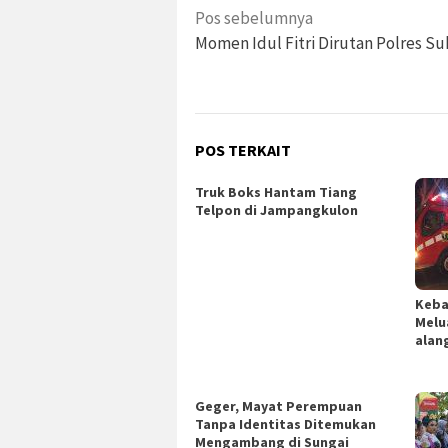
Navigasi
Pos sebelumnya
pos
Momen Idul Fitri Dirutan Polres S
POS TERKAIT
Truk Boks Hantam Tiang
Telpon di Jampangkulon
Keba
Melu
alan
Geger, Mayat Perempuan
Tanpa Identitas Ditemukan
Mengambang di Sungai