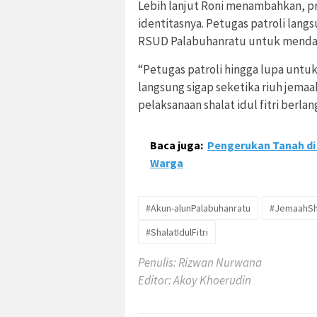
Lebih lanjut Roni menambahkan, pri
identitasnya. Petugas patroli lan
RSUD Palabuhanratu untuk mendap
“Petugas patroli hingga lupa untuk
langsung sigap seketika riuh jemaa
pelaksanaan shalat idul fitri berlan
Baca juga:
Pengerukan Tanah di
Warga
#Akun-alunPalabuhanratu
#JemaahSha
#ShalatIdulFitri
Penulis: Rizwan Nurwana
Editor: Akoy Khoerudin