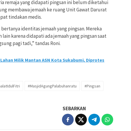
a remaja yang didapati pingsan ini belum diketahui
gsung membawa jemaah ke ruang Unit Gawat Darurat
at tindakan medis.
 bertanya identitas jemaah yang pingsan. Mereka
h lain karena didapati ada jemaah yang pingsan saat
gsung pagi tadi,” tandas Roni.
 Lahan Milik Mantan ASN Kota Sukabumi, Diprotes
latIdulFitri
#MasjidAgungPalabuhanratu
#Pingsan
SEBARKAN