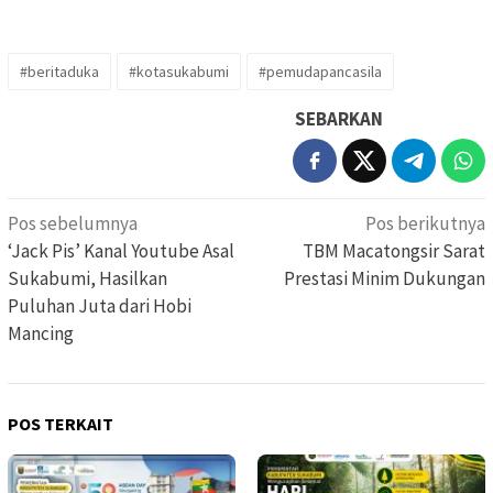
#beritaduka
#kotasukabumi
#pemudapancasila
SEBARKAN
Navigasi
Pos sebelumnya
Pos berikutnya
pos
‘Jack Pis’ Kanal Youtube Asal
TBM Macatongsir Sarat
Sukabumi, Hasilkan
Prestasi Minim Dukungan
Puluhan Juta dari Hobi
Mancing
POS TERKAIT