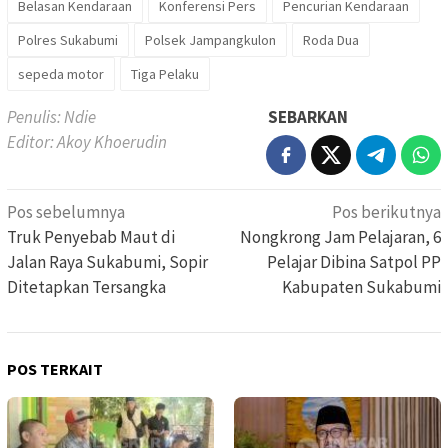
Belasan Kendaraan
Konferensi Pers
Pencurian Kendaraan
Polres Sukabumi
Polsek Jampangkulon
Roda Dua
sepeda motor
Tiga Pelaku
Penulis: Ndie
SEBARKAN
Editor: Akoy Khoerudin
Navigasi
Pos sebelumnya
Pos berikutnya
pos
Truk Penyebab Maut di
Nongkrong Jam Pelajaran, 6
Jalan Raya Sukabumi, Sopir
Pelajar Dibina Satpol PP
Ditetapkan Tersangka
Kabupaten Sukabumi
POS TERKAIT