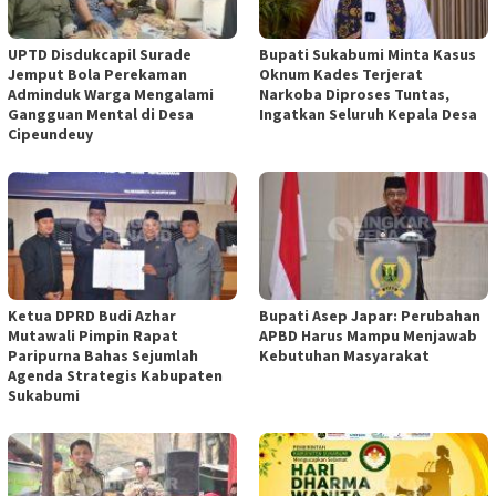
UPTD Disdukcapil Surade
Bupati Sukabumi Minta Kasus
Jemput Bola Perekaman
Oknum Kades Terjerat
Adminduk Warga Mengalami
Narkoba Diproses Tuntas,
Gangguan Mental di Desa
Ingatkan Seluruh Kepala Desa
Cipeundeuy
Ketua DPRD Budi Azhar
Bupati Asep Japar: Perubahan
Mutawali Pimpin Rapat
APBD Harus Mampu Menjawab
Paripurna Bahas Sejumlah
Kebutuhan Masyarakat
Agenda Strategis Kabupaten
Sukabumi