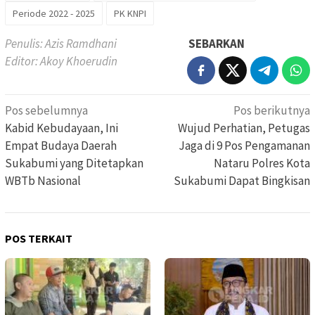
Periode 2022 - 2025
PK KNPI
Penulis: Azis Ramdhani
SEBARKAN
Editor: Akoy Khoerudin
Navigasi
Pos sebelumnya
Pos berikutnya
pos
Kabid Kebudayaan, Ini
Wujud Perhatian, Petugas
Empat Budaya Daerah
Jaga di 9 Pos Pengamanan
Sukabumi yang Ditetapkan
Nataru Polres Kota
WBTb Nasional
Sukabumi Dapat Bingkisan
POS TERKAIT