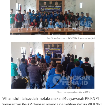
Sesi foto bersama PK KNPI Sagaranten | Ist
Saat menyanyikan Mars KNPI | Ist
“Alhamdulillah sudah melaksanakan Musyawarah PK KNPI
Sagaranten Ke-XV dengan agenda pemilihan Ketua PK KNPI