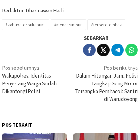
Redaktur: Dharmawan Hadi
#kabupatensukabumi
#mencariimpun
#terseretombak
SEBARKAN
Navigasi
Pos sebelumnya
Pos berikutnya
pos
Wakapolres: Identitas
Dalam Hitungan Jam, Polisi
Penyerang Warga Sudah
Tangkap Geng Motor
Dikantongi Polisi
Tersangka Pembacok Santri
di Warudoyong
POS TERKAIT