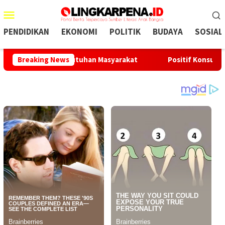
Menu
Mobile
PENDIDIKAN
EKONOMI
POLITIK
BUDAYA
SOSIAL
jawab Kebutuhan Masyarakat
Breaking News
Positif Konsumsi Sabu, Okn