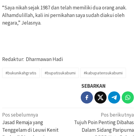
“Saya nikah sejak 1987 dan telah memiliki dua orang anak.
Alhamdulillah, kali ini pernikahan saya sudah diakui oleh
negara,” Jelasnya.
Redaktur: Dharmawan Hadi
#bukunikahgratis
#bupatisukabumi
#kabupatensukabumi
SEBARKAN
Navigasi
Pos sebelumnya
Pos berikutnya
pos
Jasad Remaja yang
Tujuh Poin Penting Dibahas
Tenggelam di Leuwi Kenit
Dalam Sidang Paripurna