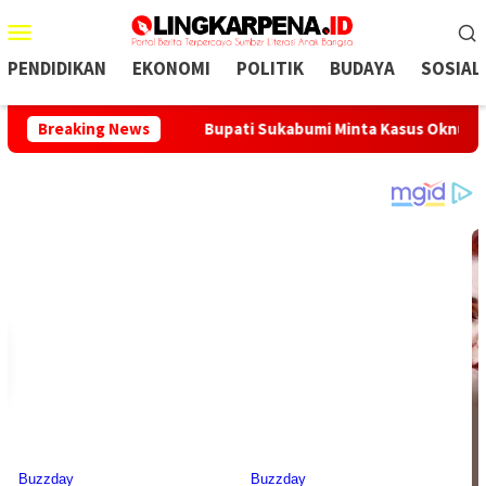
Menu
Mobile
PENDIDIKAN
EKONOMI
POLITIK
BUDAYA
SOSIAL
undeuy
Breaking News
Bupati Sukabumi Minta Kasus Oknum Kades Terjer