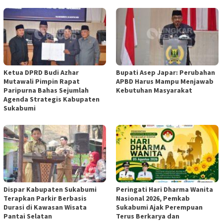
Ketua DPRD Budi Azhar
Bupati Asep Japar: Perubahan
Mutawali Pimpin Rapat
APBD Harus Mampu Menjawab
Paripurna Bahas Sejumlah
Kebutuhan Masyarakat
Agenda Strategis Kabupaten
Sukabumi
Dispar Kabupaten Sukabumi
Peringati Hari Dharma Wanita
Terapkan Parkir Berbasis
Nasional 2026, Pemkab
Durasi di Kawasan Wisata
Sukabumi Ajak Perempuan
Pantai Selatan
Terus Berkarya dan