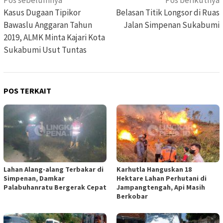
Navigasi
pos
Kasus Dugaan Tipikor
Belasan Titik Longsor di Ruas
Bawaslu Anggaran Tahun
Jalan Simpenan Sukabumi
2019, ALMK Minta Kajari Kota
Sukabumi Usut Tuntas
POS TERKAIT
Lahan Alang-alang Terbakar di
Karhutla Hanguskan 18
Simpenan, Damkar
Hektare Lahan Perhutani di
Palabuhanratu Bergerak Cepat
Jampangtengah, Api Masih
Berkobar