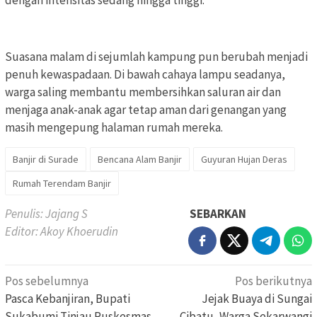
dengan intensitas sedang hingga tinggi.
Suasana malam di sejumlah kampung pun berubah menjadi
penuh kewaspadaan. Di bawah cahaya lampu seadanya,
warga saling membantu membersihkan saluran air dan
menjaga anak-anak agar tetap aman dari genangan yang
masih mengepung halaman rumah mereka.
Banjir di Surade
Bencana Alam Banjir
Guyuran Hujan Deras
Rumah Terendam Banjir
Penulis: Jajang S
SEBARKAN
Editor: Akoy Khoerudin
Navigasi
Pos sebelumnya
Pos berikutnya
pos
Pasca Kebanjiran, Bupati
Jejak Buaya di Sungai
Sukabumi Tinjau Puskesmas
Cibatu, Warga Sekarwangi