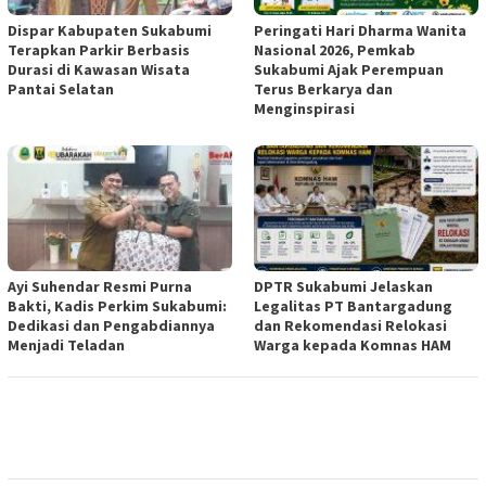
Dispar Kabupaten Sukabumi
Peringati Hari Dharma Wanita
Terapkan Parkir Berbasis
Nasional 2026, Pemkab
Durasi di Kawasan Wisata
Sukabumi Ajak Perempuan
Pantai Selatan
Terus Berkarya dan
Menginspirasi
Ayi Suhendar Resmi Purna
DPTR Sukabumi Jelaskan
Bakti, Kadis Perkim Sukabumi:
Legalitas PT Bantargadung
Dedikasi dan Pengabdiannya
dan Rekomendasi Relokasi
Menjadi Teladan
Warga kepada Komnas HAM