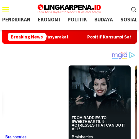
Menu
Mobile
PENDIDIKAN
EKONOMI
POLITIK
BUDAYA
SOSIAL
Kebutuhan Masyarakat
Breaking News
Positif Konsumsi Sabu, Oknum Kade