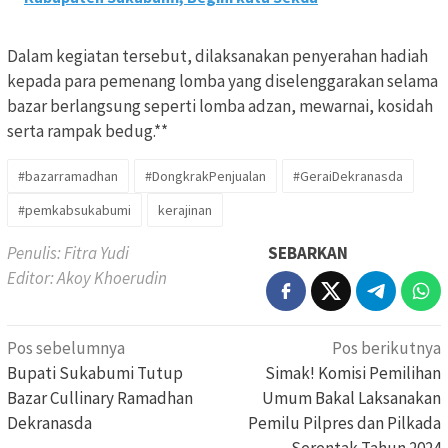
Dalam kegiatan tersebut, dilaksanakan penyerahan hadiah
kepada para pemenang lomba yang diselenggarakan selama
bazar berlangsung seperti lomba adzan, mewarnai, kosidah
serta rampak bedug.**
#bazarramadhan
#DongkrakPenjualan
#GeraiDekranasda
#pemkabsukabumi
kerajinan
Penulis: Fitra Yudi
SEBARKAN
Editor: Akoy Khoerudin
Navigasi
Pos sebelumnya
Pos berikutnya
pos
Bupati Sukabumi Tutup
Simak! Komisi Pemilihan
Bazar Cullinary Ramadhan
Umum Bakal Laksanakan
Dekranasda
Pemilu Pilpres dan Pilkada