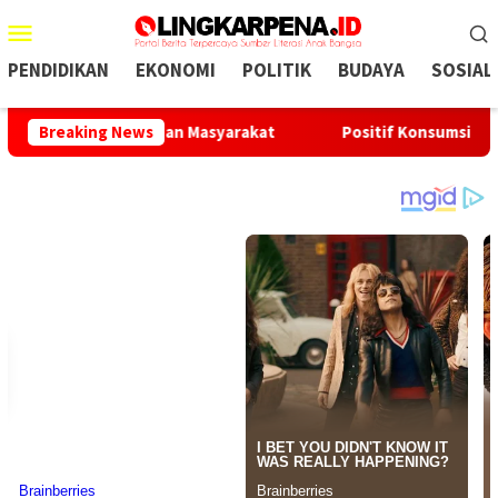
Menu
Mobile
PENDIDIKAN
EKONOMI
POLITIK
BUDAYA
SOSIAL
ab Kebutuhan Masyarakat
Breaking News
Positif Konsumsi Sabu, Oknum 