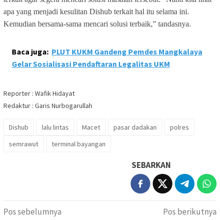
apa yang menjadi kesulitan Dishub terkait hal itu selama ini.
Kemudian bersama-sama mencari solusi terbaik,” tandasnya.
Baca juga:
PLUT KUKM Gandeng Pemdes Mangkalaya
Gelar Sosialisasi Pendaftaran Legalitas UKM
Reporter : Wafik Hidayat
Redaktur : Garis Nurbogarullah
Dishub
lalu lintas
Macet
pasar dadakan
polres
semrawut
terminal bayangan
SEBARKAN
Navigasi
Pos sebelumnya
Pos berikutnya