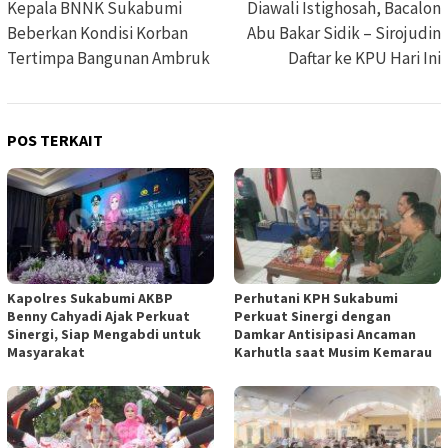
pos
Kepala BNNK Sukabumi
Diawali Istighosah, Bacalon
Beberkan Kondisi Korban
Abu Bakar Sidik – Sirojudin
Tertimpa Bangunan Ambruk
Daftar ke KPU Hari Ini
POS TERKAIT
Kapolres Sukabumi AKBP
Perhutani KPH Sukabumi
Benny Cahyadi Ajak Perkuat
Perkuat Sinergi dengan
Sinergi, Siap Mengabdi untuk
Damkar Antisipasi Ancaman
Masyarakat
Karhutla saat Musim Kemarau