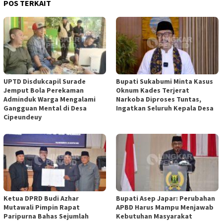
POS TERKAIT
UPTD Disdukcapil Surade
Bupati Sukabumi Minta Kasus
Jemput Bola Perekaman
Oknum Kades Terjerat
Adminduk Warga Mengalami
Narkoba Diproses Tuntas,
Gangguan Mental di Desa
Ingatkan Seluruh Kepala Desa
Cipeundeuy
Ketua DPRD Budi Azhar
Bupati Asep Japar: Perubahan
Mutawali Pimpin Rapat
APBD Harus Mampu Menjawab
Paripurna Bahas Sejumlah
Kebutuhan Masyarakat